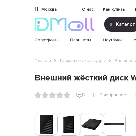
Москва
О нас
Как купить
Каталог
Смартфоны
Планшеты
Ноутбуки
sales@dimoll.ru
Главная
Гаджеты и аксессуары
Внешние ж
Контакты
Внешний жёсткий диск Wes
0
В избранное