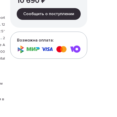
10 690 ₽
Сообщить о поступлении
ort
12
.5''
2
Возможна оплата:
e A
400
ital
ым
я в