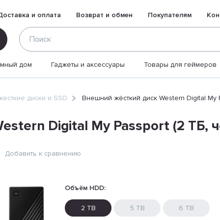
Доставка и оплата
Возврат и обмен
Покупателям
Кон
Умный дом
Гаджеты и аксессуары
Товары для геймеров
есткие диски и SSD
Внешний жёсткий диск Western Digital My 
tern Digital My Passport (2 ТБ, 
Добавить к сравнению
Объём HDD:
2 TB
5 TB
6 TB