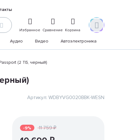
такты
Избранное
Сравнение
Корзина
Аудио
Видео
Автоэлектроника
Дом и дача
Passport (2 ТБ, черный)
черный)
Артикул: WDBYVG0020BBK-WESN
11 759 ₽
-9%