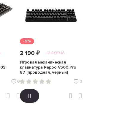
-9%
2 190 ₽
2 409 ₽
Игровая механическая
50S
клавиатура Rapoo V500 Pro
87 (проводная, черный)
0
0