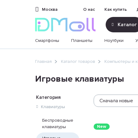
Москва
О нас
Как купить
Каталог
Смартфоны
Планшеты
Ноутбуки
sales@dimoll.ru
Главная
Каталог товаров
Компьютеры и 
Контакты
Игровые клавиатуры
Категория
Сначала новые
Клавиатуры
Беспроводные
New
клавиатуры