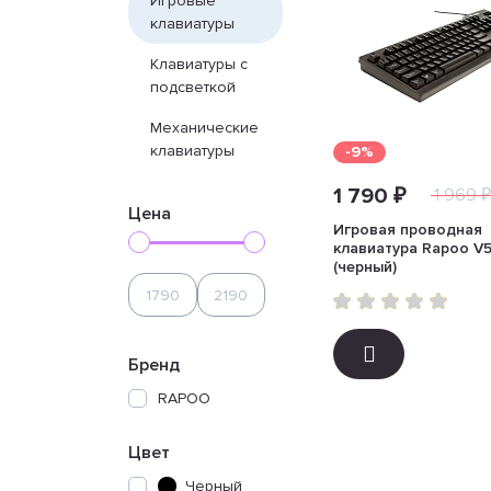
Игровые
клавиатуры
Клавиатуры с
подсветкой
Механические
клавиатуры
-9%
1 790 ₽
1 969 ₽
Цена
Игровая проводная
клавиатура Rapoo V
(черный)
Бренд
RAPOO
Цвет
Черный