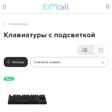
sales@dimoll.ru
Клавиатуры
Контакты
Клавиатуры с подсветкой
Фильтр
Сначала новые
New