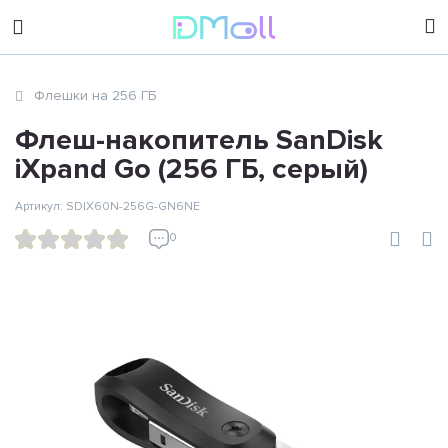
sales@dimoll.ru
Флешки на 256 ГБ
Контакты
Флеш-накопитель SanDisk
iXpand Go (256 ГБ, серый)
Артикул: SDIX60N-256G-GN6NE
0