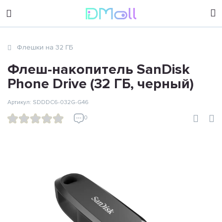
sales@dimoll.ru
Флешки на 32 ГБ
Контакты
Флеш-накопитель SanDisk
Phone Drive (32 ГБ, черный)
Артикул: SDDDC6-032G-G46
0