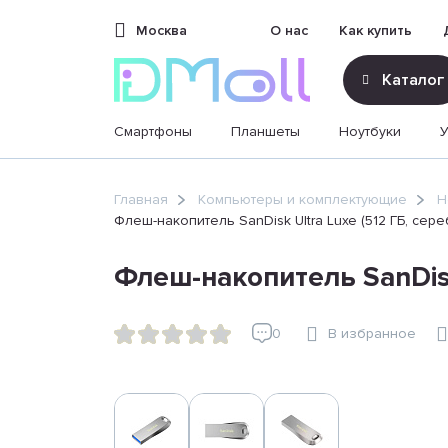
Москва
О нас
Как купить
Каталог
Смартфоны
Планшеты
Ноутбуки
sales@dimoll.ru
Главная
Компьютеры и комплектующие
Н
Флеш-накопитель SanDisk Ultra Luxe (512 ГБ, сер
Контакты
Флеш-накопитель SanDisk
0
В избранное