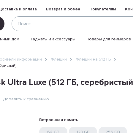
Доставка и оплата
Возврат и обмен
Покупателям
Кон
Умный дом
Гаджеты и аксессуары
Товары для геймеров
осители информации
Флешки
Флешки на 512 ГБ
ебристый)
 Ultra Luxe (512 ГБ, серебристый
Добавить к сравнению
Встроенная память:
64 GB
128 GB
256 GB