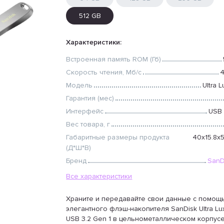
512 GB
Характеристики:
Встроенная память ROM (Гб)
Скорость чтения, Мб/с
Модель
Ultra 
Гарантия (мес)
Интерфейс
USB 
Вес товара, г
Габаритные размеры продукта
40x15.8x5
(Д*Ш*В)
Бренд
SanD
Все характеристики
Храните и передавайте свои данные с помощ
элегантного флэш-накопителя SanDisk Ultra Lu
USB 3.2 Gen 1 в цельнометаллическом корпусе