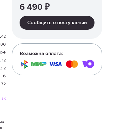
6 490 ₽
Сообщить о поступлении
512
400
Luxe
Возможна оплата:
12
3.2
6
.72
isk
ью
xe
.