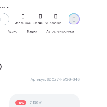
такты
Избранное
Сравнение
Корзина
Аудио
Видео
Автоэлектроника
Дом и дача
)
Артикул: SDCZ74-512G-G46
7 139 ₽
-9%