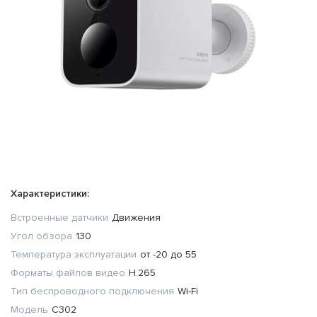
Характеристики:
Встроенные датчики
Движения
Угол обзора
130
Температура эксплуатации
от -20 до 55
Форматы файлов видео
H.265
Тип беспроводного подключения
Wi-Fi
Модель
C302