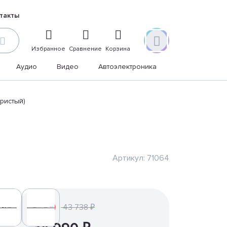
такты
Избранное
Сравнение
Корзина
Аудио
Видео
Автоэлектроника
Дом и дача
бристый)
Артикул: 71064
43 738 ₽
-20%