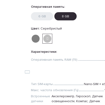
Оперативная память:
6 GB
8 GB
Цвет:
Серебристый
Характеристики:
Оперативная память RAM (Гб)
Встроенная память ROM (Гб)
Емкость аккумулятора (mAh)
12
Количество SIM карт
Тип SIM-карты
Nano-SIM + e
Макс. частота обновления (Гц)
Встроенные
Акселерометр, Гироскоп, Датчик
датчики
освещенности, Компас, Датчик