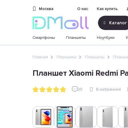
Москва
О нас
Как купить
Каталог
Смартфоны
Планшеты
Ноутбуки
sales@dimoll.ru
Главная
Планшеты
Планшеты
Планше
Контакты
Планшет Xiaomi Redmi Pa
20
В избранное