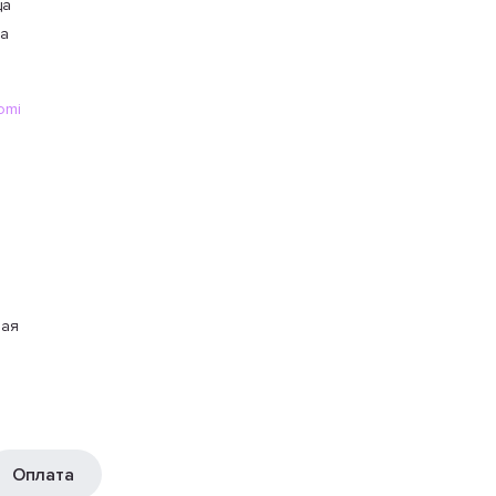
ца
ка
omi
и
ная
Оплата