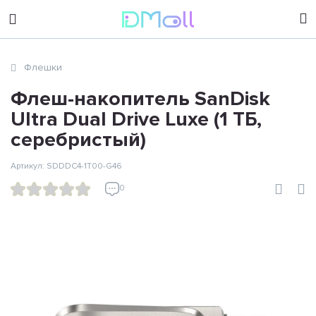
sales@dimoll.ru
Флешки
Контакты
Флеш-накопитель SanDisk
Ultra Dual Drive Luxe (1 ТБ,
серебристый)
Артикул: SDDDC4-1T00-G46
0